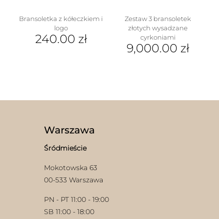
Bransoletka z kółeczkiem i
Zestaw 3 bransoletek
logo
złotych wysadzane
240.00
zł
cyrkoniami
9,000.00
zł
Warszawa
Śródmieście
Mokotowska 63
00-533 Warszawa
PN - PT 11:00 - 19:00
SB 11:00 - 18:00