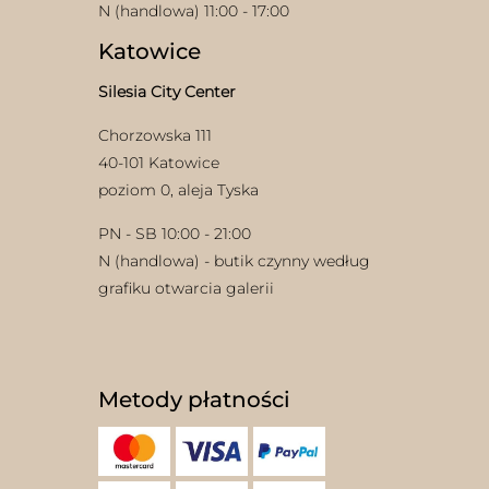
N (handlowa) 11:00 - 17:00
Katowice
Silesia City Center
Chorzowska 111
40-101 Katowice
poziom 0, aleja Tyska
w
PN - SB 10:00 - 21:00
N (handlowa) - butik czynny według
grafiku otwarcia galerii
Metody płatności