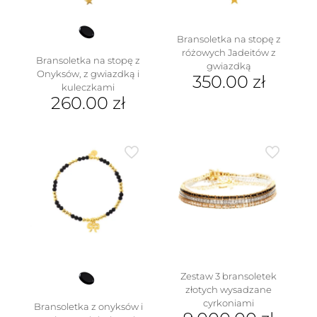
produktu
Bransoletka na stopę z
różowych Jadeitów z
Bransoletka na stopę z
gwiazdką
Onyksów, z gwiazdką i
350.00
zł
kuleczkami
260.00
zł
Zestaw 3 bransoletek
złotych wysadzane
cyrkoniami
Bransoletka z onyksów i