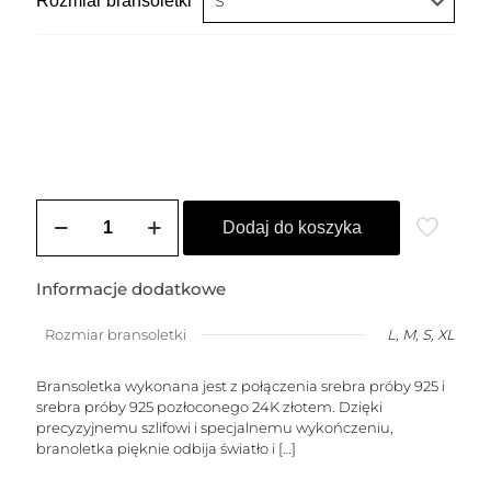
Rozmiar bransoletki
ilość
Bransoletka
Dodaj do koszyka
DANIELLA
Informacje dodatkowe
Rozmiar bransoletki
L, M, S, XL
Bransoletka wykonana jest z połączenia srebra próby 925 i
srebra próby 925 pozłoconego 24K złotem. Dzięki
precyzyjnemu szlifowi i specjalnemu wykończeniu,
branoletka pięknie odbija światło i
[…]