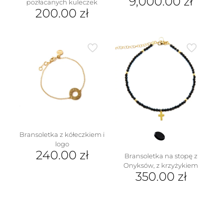
9,000.00
zł
pozłacanych kuleczek
200.00
zł
w
Bransoletka z kółeczkiem i
logo
240.00
zł
Bransoletka na stopę z
Onyksów, z krzyżykiem
350.00
zł