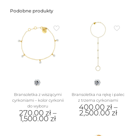
Podobne produkty
Bransoletka z wiszącymi
Bransoletka na rękę i palec
cyrkoniami – kolor cyrkonii
z trzema cyrkoniami
400.00
zł
–
do wyboru
270.00
zł
–
2,500.00
zł
1,500.00
zł
Ten
Ten
produkt
produkt
ma