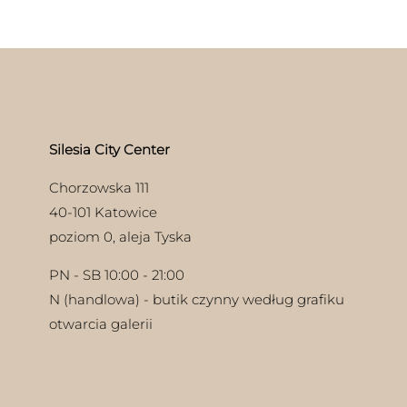
moż
wiele
wyb
wariantów.
na
Opcje
stro
można
pro
wybrać
na
stronie
produktu
Silesia City Center
Chorzowska 111
40-101 Katowice
poziom 0, aleja Tyska
PN - SB 10:00 - 21:00
N (handlowa) - butik czynny według grafiku
otwarcia galerii