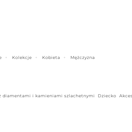
e
Kolekcje
Kobieta
Mężczyzna
 z diamentami i kamieniami szlachetnymi
Dziecko
Akces