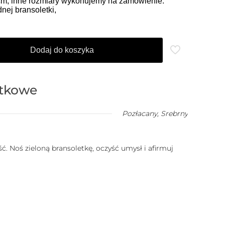
 cm, inne rozmiary wykonujemy na zamówienie.
ej bransoletki,
Dodaj do koszyka
atkowe
Pozłacany
,
Srebrny
 Noś zieloną bransoletkę, oczyść umysł i afirmuj