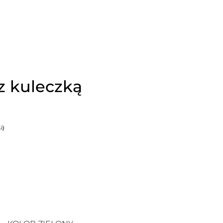
z kuleczką
ką