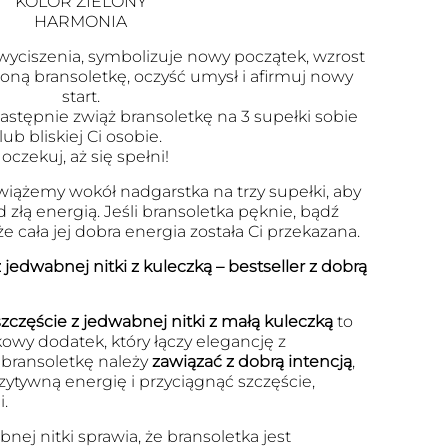
KOLOR ZIELONY
HARMONIA
i wyciszenia, symbolizuje nowy początek, wzrost
loną bransoletkę, oczyść umysł i afirmuj nowy
start.
następnie zwiąż bransoletkę na 3 supełki sobie
lub bliskiej Ci osobie.
I oczekuj, aż się spełni!
 wiążemy wokół nadgarstka na trzy supełki, aby
 złą energią. Jeśli bransoletka pęknie, bądź
że cała jej dobra energia została Ci przekazana.
 jedwabnej nitki z kuleczką – bestseller z dobrą
zczęście z jedwabnej nitki z małą kuleczką
to
kowy dodatek, który łączy elegancję z
bransoletkę należy
zawiązać z dobrą intencją
,
zytywną energię i przyciągnąć szczęście,
.
nej nitki sprawia, że bransoletka jest