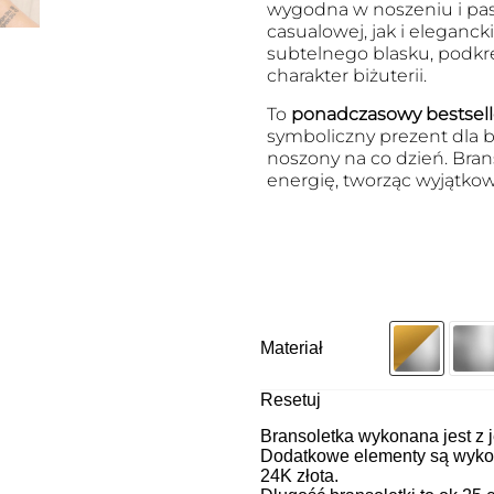
wygodna w noszeniu i pasu
casualowej, jak i eleganck
subtelnego blasku, podkr
charakter biżuterii.
To
ponadczasowy bestsell
symboliczny prezent dla bl
noszony na co dzień. Brans
energię, tworząc wyjątkow
Materiał
Resetuj
Bransoletka wykonana jest z j
Dodatkowe elementy są wykon
24K złota.