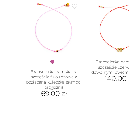
moż
wybr
na
stron
prod
Bransoletka da
szczęście czer
Bransoletka damska na
dowolnymi dwiema
szczęście fluo różowa z
140.00
pozłacaną kuleczką (symbol
przyjaźni)
69.00
zł
w