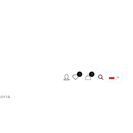
0
0
oria