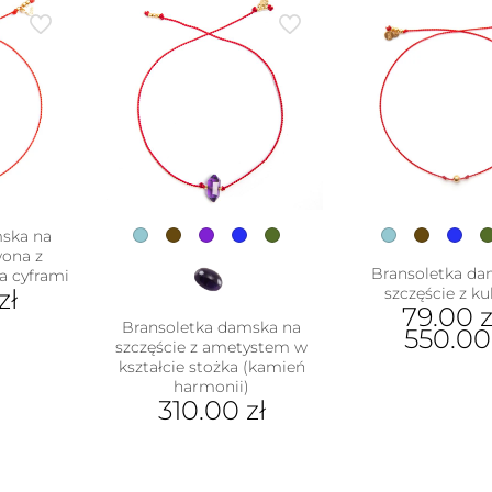
na
Opcje
ma
ać
można
wiel
wybrać
war
ie
na
Opc
uktu
stronie
moż
produktu
wyb
na
stro
pro
mska na
wona z
Bransoletka da
 cyframi
zł
szczęście z ku
79.00
z
Bransoletka damska na
550.0
szczęście z ametystem w
kształcie stożka (kamień
Ten
harmonii)
pro
310.00
zł
ma
wiel
Ten
war
produkt
Opc
ma