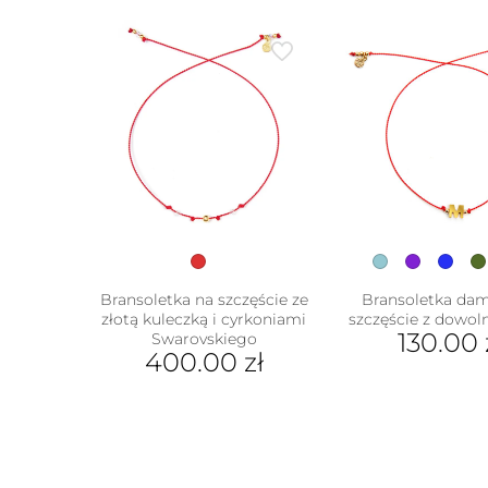
Bransoletka na szczęście ze
Bransoletka da
złotą kuleczką i cyrkoniami
szczęście z dowoln
130.00
Swarovskiego
400.00
zł
Ten
prod
ma
wiel
wari
Opcj