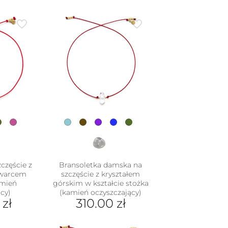
częście z
Bransoletka damska na
kwarcem
szczęście z kryształem
mień
górskim w kształcie stożka
cy)
(kamień oczyszczający)
0
zł
310.00
zł
Ten
dukt
produkt