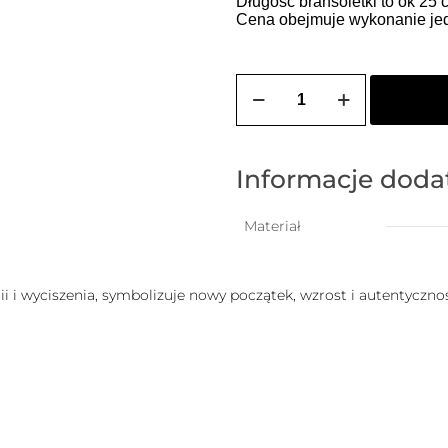
Długość bransoletki to ok 25
Cena obejmuje wykonanie jedn
ilość
Bransoletka
damska
na
szczęście
w
Informacje dod
kolorze
khaki
z
Materiał
kuleczką
yciszenia, symbolizuje nowy początek, wzrost i autentyczność.