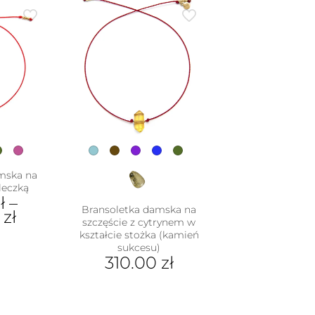
ma
e
wiele
iantów.
wariantów.
je
Opcje
na
można
rać
wybrać
na
nie
stronie
duktu
produktu
mska na
leczką
ł
–
Bransoletka damska na
0
zł
szczęście z cytrynem w
kształcie stożka (kamień
sukcesu)
dukt
310.00
zł
e
Ten
iantów.
produkt
je
ma