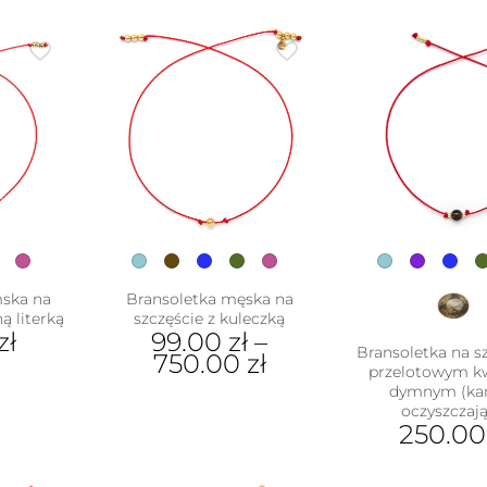
mska na
Bransoletka męska na
ą literką
szczęście z kuleczką
zł
99.00
zł
–
Bransoletka na sz
750.00
zł
przelotowym 
dymnym (ka
ukt
Ten
oczyszczają
produkt
250.0
e
ma
antów.
wiele
Ten
e
wariantów.
pro