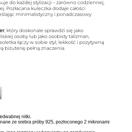
je do każdej stylizacji – zarówno codziennej,
iej. Pozłacana kuleczka dodaje całości
eślając minimalistyczny i ponadczasowy
er
, który doskonale sprawdzi się jako
iskiej osoby lub jako osobisty talizman,
oletka łączy w sobie styl, lekkość i pozytywną
ą biżuterię pełną znaczenia.
edwabnej nitki.
ane ze srebra próby 925, pozłoconego 2 mikronami