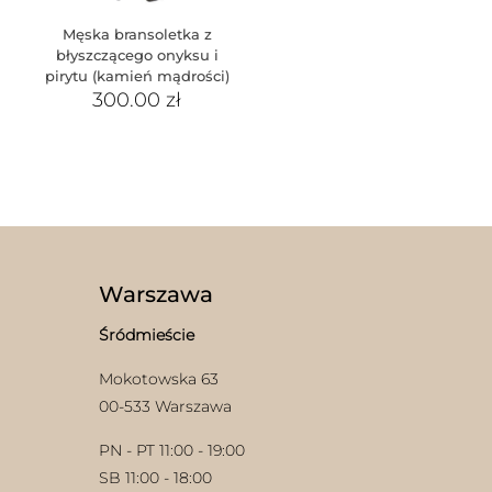
Męska bransoletka z
błyszczącego onyksu i
pirytu (kamień mądrości)
300.00
zł
Warszawa
Śródmieście
Mokotowska 63
00-533 Warszawa
PN - PT 11:00 - 19:00
SB 11:00 - 18:00