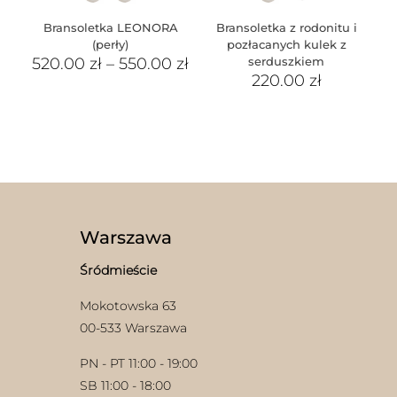
Bransoletka LEONORA
Bransoletka z rodonitu i
(perły)
pozłacanych kulek z
520.00
zł
–
550.00
zł
serduszkiem
220.00
zł
Warszawa
Śródmieście
Mokotowska 63
00-533 Warszawa
PN - PT 11:00 - 19:00
SB 11:00 - 18:00