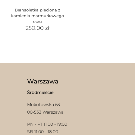
Bransoletka pleciona z
kamienia marmurkowego
ecru
250.00
zł
Warszawa
Śródmieście
Mokotowska 63
00-533 Warszawa
PN - PT 11:00 - 19:00
SB 11:00 - 18:00