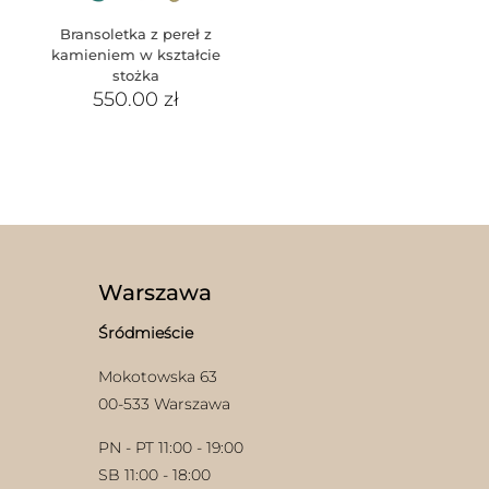
Bransoletka z pereł z
kamieniem w kształcie
stożka
550.00
zł
Warszawa
Śródmieście
Mokotowska 63
00-533 Warszawa
PN - PT 11:00 - 19:00
SB 11:00 - 18:00