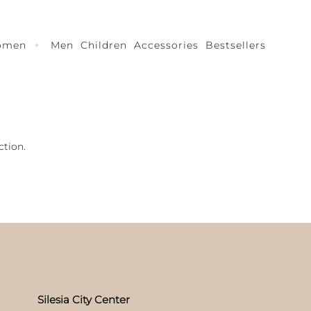
omen
Men
Children
Accessories
Bestsellers
tion.
Silesia City Center