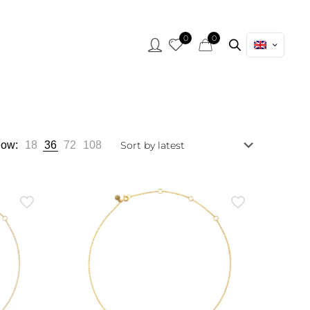
0
0
ow:
18
36
72
108