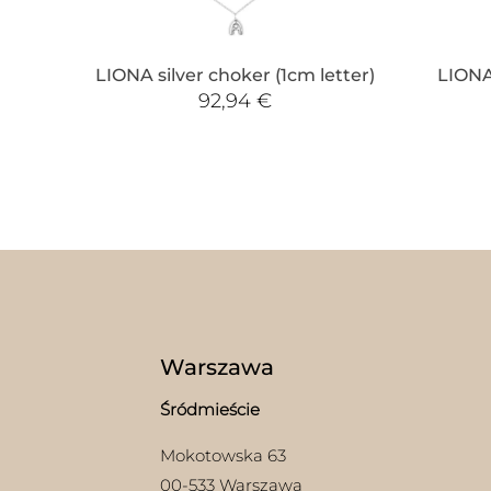
LIONA silver choker (1cm letter)
LIONA
92,94
€
Warszawa
Śródmieście
Mokotowska 63
00-533 Warszawa