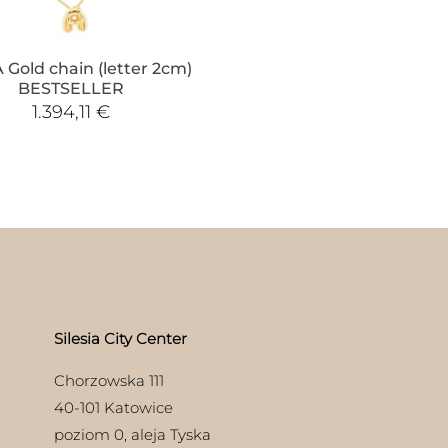
 Gold chain (letter 2cm)
BESTSELLER
1.394,11
€
Silesia City Center
Chorzowska 111
40-101 Katowice
poziom 0, aleja Tyska