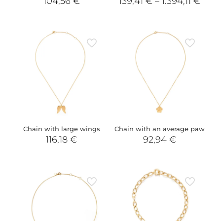
104,56
€
139,41
€
–
1.394,11
€
Chain with large wings
Chain with an average paw
116,18
€
92,94
€