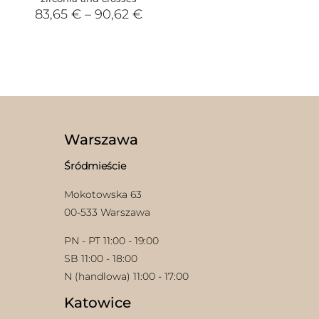
83,65
€
–
90,62
€
Warszawa
Śródmieście
Mokotowska 63
00-533 Warszawa
PN - PT 11:00 - 19:00
SB 11:00 - 18:00
N (handlowa) 11:00 - 17:00
Katowice