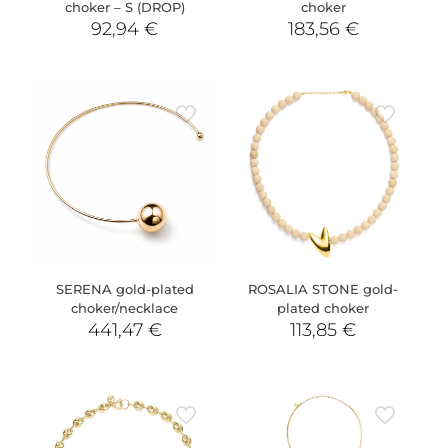
choker – S (DROP)
choker
92,94
€
183,56
€
SERENA gold-plated
ROSALIA STONE gold-
choker/necklace
plated choker
441,47
€
113,85
€