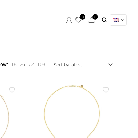
0
0
ow:
18
36
72
108