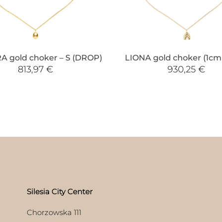
 gold choker – S (DROP)
LIONA gold choker (1cm 
813,97
€
930,25
€
Silesia City Center
Chorzowska 111