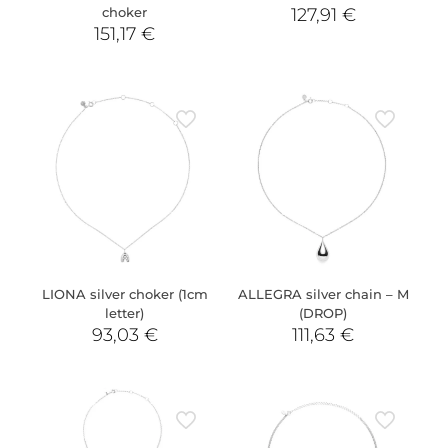
choker
127,91
€
151,17
€
LIONA silver choker (1cm
ALLEGRA silver chain – M
letter)
(DROP)
93,03
€
111,63
€