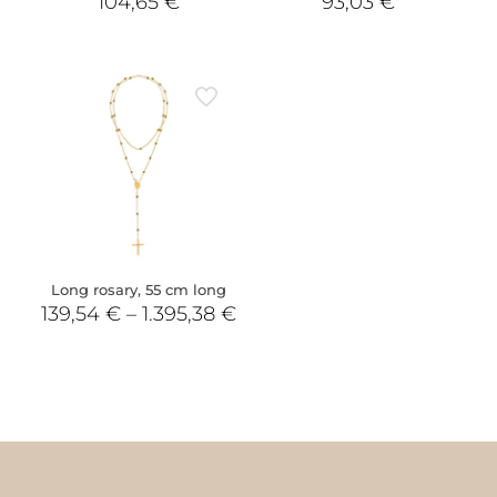
104,65
€
93,03
€
Long rosary, 55 cm long
139,54
€
–
1.395,38
€