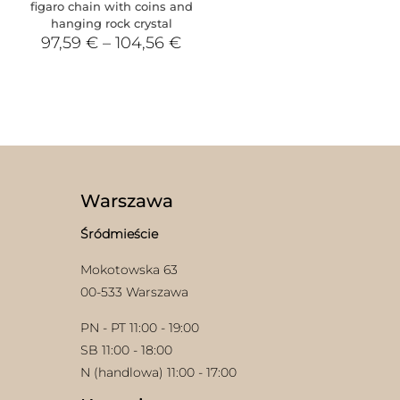
figaro chain with coins and
hanging rock crystal
97,59
€
–
104,56
€
Warszawa
Śródmieście
Mokotowska 63
00-533 Warszawa
PN - PT 11:00 - 19:00
SB 11:00 - 18:00
N (handlowa) 11:00 - 17:00