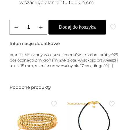
wiszącego elementu to ok. 4 cm.
ilość
Różańcowa
Dodaj do koszyka
bransoletka
z
onyksu
Informacje dodatkowe
z
krzyżem
bransoletka z onyksu oraz elementów ze srebra próby 925,
pozłoconego 2 mikronami 24k złota, wysokość przywieszki
to ok. 15 mm, rozmiar uniwersalny ok. 17 cm, długość
[…]
Podobne produkty