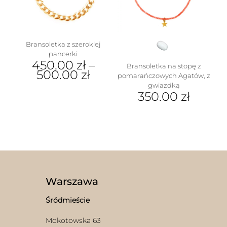
wybrać
na
stronie
produktu
Bransoletka z szerokiej
pancerki
450.00
zł
–
Bransoletka na stopę z
500.00
zł
pomarańczowych Agatów, z
gwiazdką
Ten
350.00
zł
produkt
ma
wiele
wariantów.
Opcje
można
wybrać
na
stronie
Warszawa
produktu
Śródmieście
Mokotowska 63