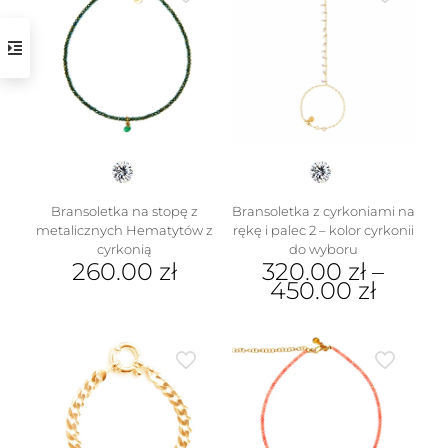
Bransoletka na stopę z
Bransoletka z cyrkoniami na
metalicznych Hematytów z
rękę i palec 2 – kolor cyrkonii
cyrkonią
do wyboru
260.00
zł
320.00
zł
–
450.00
zł
Ten
produkt
ma
wiele
wariantów.
Opcje
można