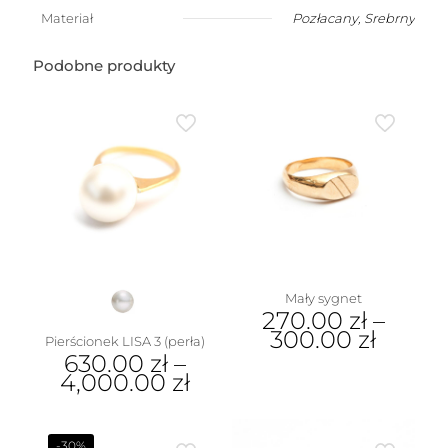
Materiał
Pozłacany
,
Srebrny
Podobne produkty
Mały sygnet
270.00
zł
–
300.00
zł
Pierścionek LISA 3 (perła)
630.00
zł
–
Ten
4,000.00
zł
produkt
ma
Ten
wiele
produkt
wariantów.
ma
-30%