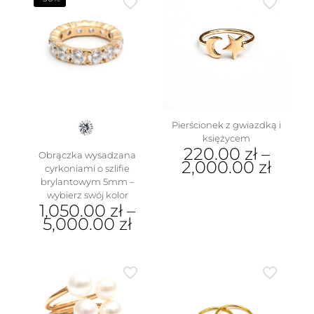
Opcje
wiele
można
wariantów.
wybrać
Opcje
na
można
stronie
wybrać
produktu
na
stronie
produktu
Pierścionek z gwiazdką i
księżycem
220.00
zł
–
Obrączka wysadzana
2,000.00
zł
cyrkoniami o szlifie
brylantowym 5mm –
Ten
wybierz swój kolor
produkt
1,050.00
zł
–
ma
5,000.00
zł
wiele
wariantów.
Ten
Opcje
produkt
można
ma
wybrać
wiele
na
wariantów.
stronie
Opcje