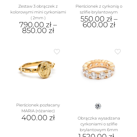
Zestaw 3 obrączek z
Pierścionek z cyrkonią o
kolorowymi mini cyrkoniami
szlifie brylantowym
550.00
zł
–
( 2mm )
790.00
zł
–
600.00
zł
850.00
zł
Ten
Ten
produkt
produkt
ma
ma
wiele
wiele
wariantów.
wariantów.
Opcje
Opcje
można
można
wybrać
wybrać
na
na
stronie
stronie
produktu
produktu
Pierścionek pozłacany
MARIA (różaniec)
400.00
zł
Obrączka wysadzana
cyrkoniami o szlifie
Ten
brylantowym 6mm
produkt
1,520.00
zł
–
ma