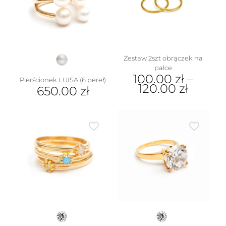
produktu
można
wybrać
na
stronie
produktu
Zestaw 2szt obrączek na
palce
100.00
zł
–
Pierścionek LUISA (6 pereł)
120.00
zł
650.00
zł
Ten
Ten
produkt
produkt
ma
ma
wiele
wiele
wariantów.
wariantów.
Opcje
Opcje
można
można
wybrać
wybrać
na
na
stronie
stronie
produktu
produktu