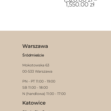
1,550.00
zł
wiele
wariantów.
Ten
Opcje
produkt
można
ma
wybrać
wiele
na
wariantów.
stronie
Opcje
produktu
można
wybrać
Warszawa
na
stronie
Śródmieście
produktu
Mokotowska 63
00-533 Warszawa
PN - PT 11:00 - 19:00
SB 11:00 - 18:00
N (handlowa) 11:00 - 17:00
Katowice