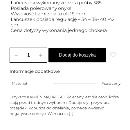
Łańcuszek wykonany ze złota próby 585.
Posiada polerowany onyks.
Wysokość kamienia to ok 15 mm.
Łańcuszek posiada regulację – 34 – 38- 40 -42
cm.
Cena dotyczy wykonania jednego chokera.
ilość
Łańcuszek
Dodaj do koszyka
złoty
LUGO
-
Informacje dodatkowe
S
-
Materiał
Pozłacany
(onyks
stożek)
Onyks to KAMIEŃ MĄDROŚCI. Polecany jest dla osób, które
stoją przed trudnym wyborem. Dodaje siły i przywraca
rozsądek. Pobudza do działania, pomaga wyciszyć
negatywne emocje. Wzmacnia
[…]