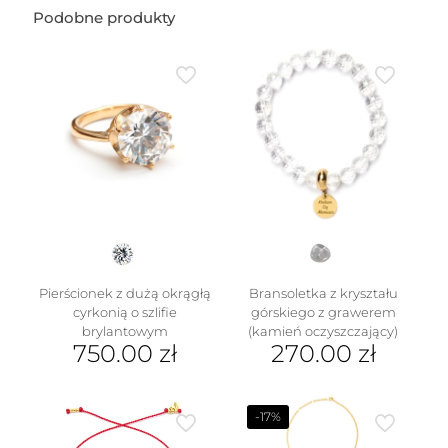
Podobne produkty
Pierścionek z dużą okrągłą
Bransoletka z kryształu
cyrkonią o szlifie
górskiego z grawerem
brylantowym
(kamień oczyszczający)
750.00
zł
270.00
zł
Ten
produkt
ma
-17%
wiele