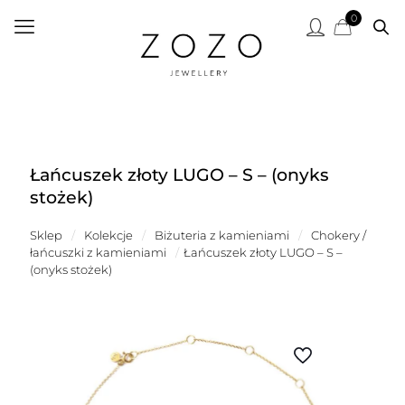
0
Łańcuszek złoty LUGO – S – (onyks
stożek)
Sklep
/
Kolekcje
/
Biżuteria z kamieniami
/
Chokery /
łańcuszki z kamieniami
/
Łańcuszek złoty LUGO – S –
(onyks stożek)