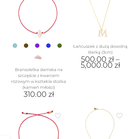
wariantów.
Opcje
można
wybrać
na
stronie
produktu
Łańcuszek z dużą dowolną
literką (3cm)
500.00
zł
–
5,000.00
zł
Bransoletka damska na
Ten
szczęście z kwarcem
produkt
różowym w kształcie stożka
ma
(kamień miłości)
wiele
310.00
zł
wariantów.
Ten
Opcje
produkt
można
ma
wybrać
wiele
na
wariantów.
stronie
Opcje
produktu
można