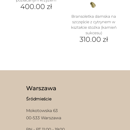
pozłacanym krzyżem
400.00
zł
Bransoletka damska na
szczęście z cytrynem w
kształcie stożka (kamień
sukcesu)
310.00
zł
Ten
produkt
ma
wiele
wariantów.
Opcje
można
wybrać
Warszawa
na
stronie
Śródmieście
produktu
Mokotowska 63
00-533 Warszawa
PN - PT 11:00 - 19:00