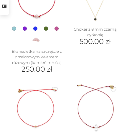
wybrać
na
stronie
produktu
Choker z 8 mm czarną
cyrkonią
500.00
zł
Bransoletka na szczęście z
przelotowym kwarcem
różowym (kamień miłości)
250.00
zł
Ten
produkt
ma
wiele
wariantów.
Opcje
można
wybrać
na
stronie