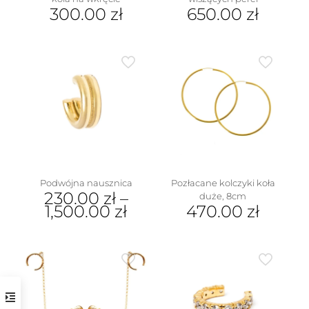
300.00
zł
650.00
zł
Podwójna nausznica
Pozłacane kolczyki koła
230.00
zł
–
duże, 8cm
1,500.00
zł
470.00
zł
Ten
produkt
ma
wiele
wariantów.
Opcje
można