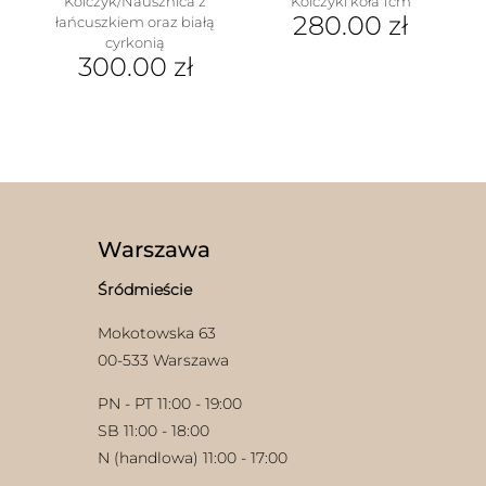
Kolczyk/Nausznica z
Kolczyki koła 1cm
280.00
zł
łańcuszkiem oraz białą
cyrkonią
300.00
zł
Warszawa
Śródmieście
Mokotowska 63
00-533 Warszawa
PN - PT 11:00 - 19:00
SB 11:00 - 18:00
N (handlowa) 11:00 - 17:00