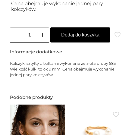
Cena obejmuje wykonanie jednej pary
kolczyków.
ilość
Kolczyki
Dodaj do koszyka
złote
SERENA
-
Informacje dodatkowe
XL
(9
Kolczyki sztyfty z kulkami wykonane ze złota próby 585.
mm)
Wielkość kulki to ok 9 mm. Cena obejmuje wykonanie
jednej pary kolczyków.
Podobne produkty