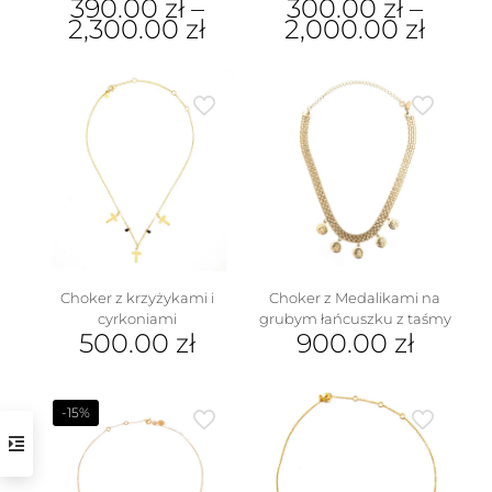
390.00
zł
–
300.00
zł
–
2,300.00
zł
2,000.00
zł
Ten
Ten
produkt
produkt
ma
ma
wiele
wiele
wariantów.
wariantów.
Opcje
Opcje
można
można
wybrać
wybrać
na
na
stronie
stronie
produktu
produktu
Choker z krzyżykami i
Choker z Medalikami na
cyrkoniami
grubym łańcuszku z taśmy
500.00
zł
900.00
zł
-15%