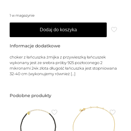
1 w magazynie
Dodaj do koszyka
Informacje dodatkowe
choker z łańcuszka żmijka z przywieszką łańcuszek
wykonany jest ze srebra próby 925 pozłoconego 2
mikronami 24k złota długość łańcuszka jest stopniowana
32-40 cm (wykonujemy również
[…]
Podobne produkty