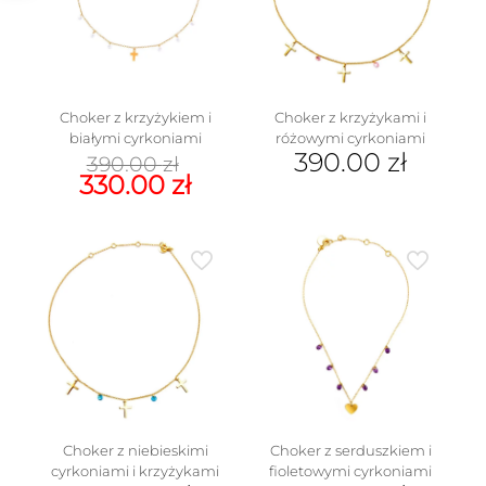
Choker z krzyżykiem i
Choker z krzyżykami i
białymi cyrkoniami
różowymi cyrkoniami
Pierwotna
390.00
zł
390.00
zł
cena
Aktualna
330.00
zł
wynosiła:
cena
390.00 zł.
wynosi:
330.00 zł.
Choker z niebieskimi
Choker z serduszkiem i
cyrkoniami i krzyżykami
fioletowymi cyrkoniami