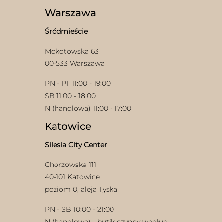
Warszawa
Śródmieście
Mokotowska 63
00-533 Warszawa
PN - PT 11:00 - 19:00
w
SB 11:00 - 18:00
N (handlowa) 11:00 - 17:00
Katowice
Silesia City Center
Chorzowska 111
40-101 Katowice
poziom 0, aleja Tyska
PN - SB 10:00 - 21:00
N (handlowa) - butik czynny według