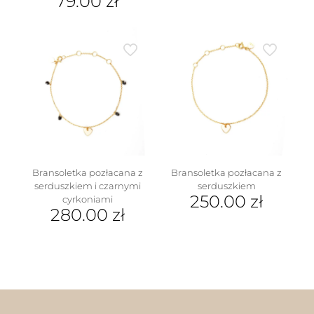
79.00
zł
Ten
produkt
ma
wiele
wariantów.
Opcje
można
wybrać
na
stronie
produktu
Bransoletka pozłacana z
Bransoletka pozłacana z
serduszkiem i czarnymi
serduszkiem
250.00
zł
cyrkoniami
280.00
zł