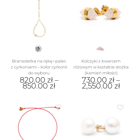
Bransoletka na rękę i palec
Kolczyki z kwarcem
z cyrkoniami – kolor cyrkonii
różowym w kształcie stożka
do wyboru
(kamień miłości)
820.00
zł
–
730.00
zł
–
850.00
zł
2,550.00
zł
Ten
Ten
produkt
produkt
ma
ma
wiele
wiele
wariantów.
wariantów.
Opcje
Opcje
można
można
wybrać
wybrać