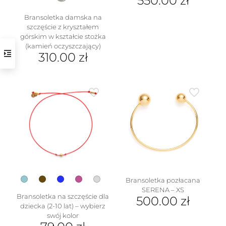
550.00
zł
Ten
Bransoletka damska na
produkt
szczęście z kryształem
ma
górskim w kształcie stożka
wiele
(kamień oczyszczający)
wariantów.
310.00
zł
Opcje
Ten
można
produkt
wybrać
ma
na
wiele
stronie
wariantów.
produktu
Opcje
można
wybrać
na
stronie
produktu
Bransoletka pozłacana
SERENA – XS
Bransoletka na szczęście dla
500.00
zł
dziecka (2-10 lat) – wybierz
swój kolor