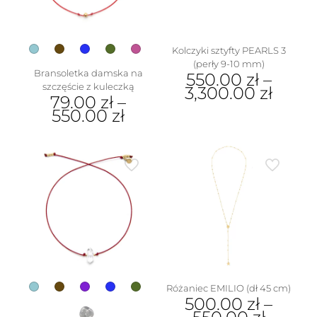
na
na
stronie
stronie
produktu
produktu
Kolczyki sztyfty PEARLS 3
(perły 9-10 mm)
Bransoletka damska na
550.00
zł
–
szczęście z kuleczką
3,300.00
zł
79.00
zł
–
Ten
550.00
zł
produkt
Ten
ma
produkt
wiele
ma
wariantów.
wiele
Opcje
wariantów.
można
Opcje
wybrać
można
na
wybrać
stronie
na
produktu
stronie
produktu
Różaniec EMILIO (dł 45 cm)
500.00
zł
–