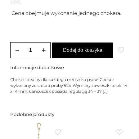
cm.
Cena obejmuje wykonanie jednego chokera.
ilość
Choker
Dodaj do koszyka
srebrny
PUDELEK
Informacje dodatkowe
Choker idealny dla każdego miłośnika psów! Choker
wykonany ze srebra próby 925. Wymiary zawieszki to ok 14
x 14 mm. Łańcuszek posiada regulację 34 – 37
[…]
Podobne produkty