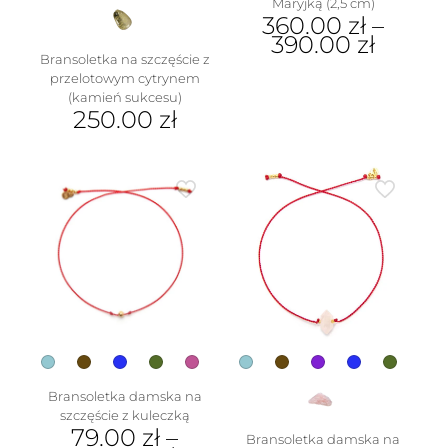
Maryjką (2,5 cm)
360.00
zł
–
390.00
zł
Bransoletka na szczęście z
Ten
przelotowym cytrynem
produkt
(kamień sukcesu)
ma
250.00
zł
wiele
Ten
wariantów.
produkt
Opcje
ma
można
wiele
wybrać
wariantów.
na
Opcje
stronie
można
produktu
wybrać
na
stronie
produktu
Bransoletka damska na
szczęście z kuleczką
79.00
zł
–
Bransoletka damska na