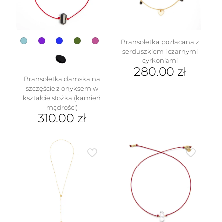
na
na
stronie
stronie
produktu
produktu
Bransoletka pozłacana z
serduszkiem i czarnymi
cyrkoniami
280.00
zł
Bransoletka damska na
szczęście z onyksem w
kształcie stożka (kamień
mądrości)
310.00
zł
Ten
produkt
ma
wiele
wariantów.
Opcje
można
wybrać
na
stronie