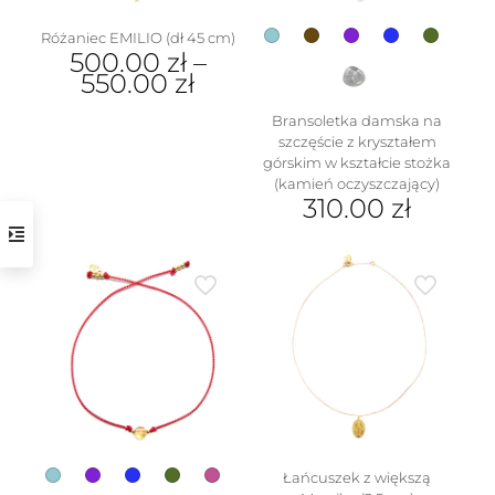
produktu
Różaniec EMILIO (dł 45 cm)
500.00
zł
–
550.00
zł
Ten
Bransoletka damska na
produkt
szczęście z kryształem
ma
górskim w kształcie stożka
wiele
(kamień oczyszczający)
wariantów.
310.00
zł
Opcje
Ten
można
produkt
wybrać
ma
na
wiele
stronie
wariantów.
produktu
Opcje
można
wybrać
na
stronie
produktu
Łańcuszek z większą