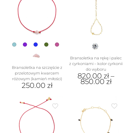
Bransoletka na rękę i palec
z cyrkoniami – kolor cyrkonii
Bransoletka na szczęście z
do wyboru
przelotowym kwarcem
820.00
zł
–
różowym (kamień miłości)
850.00
zł
250.00
zł
Ten
Ten
produkt
produkt
ma
ma
wiele
wiele
wariantów.
wariantów.
Opcje
Opcje
można
można
wybrać
wybrać