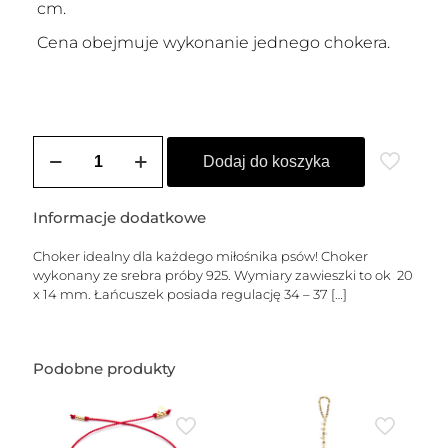
cm.
Cena obejmuje wykonanie jednego chokera.
ilość
Choker
Dodaj do koszyka
srebrny
JAMNIK
Informacje dodatkowe
Choker idealny dla każdego miłośnika psów! Choker
wykonany ze srebra próby 925. Wymiary zawieszki to ok 20
x 14 mm. Łańcuszek posiada regulację 34 – 37
[…]
Podobne produkty