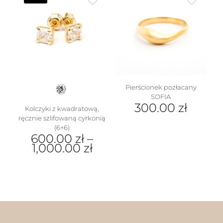
Pierścionek pozłacany
SOFIA
300.00
zł
Kolczyki z kwadratową,
ręcznie szlifowaną cyrkonią
Ten
(6×6)
produkt
600.00
zł
–
ma
1,000.00
zł
wiele
wariantów.
Ten
Opcje
produkt
można
ma
wybrać
wiele
na
wariantów.
stronie
Opcje
produktu
można