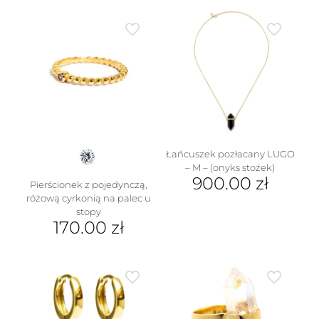
Łańcuszek pozłacany LUGO
– M – (onyks stożek)
900.00
zł
Pierścionek z pojedynczą,
różową cyrkonią na palec u
Ten
stopy
produkt
170.00
zł
ma
wiele
Ten
wariantów.
produkt
Opcje
ma
można
wiele
wybrać
wariantów.
na
Opcje