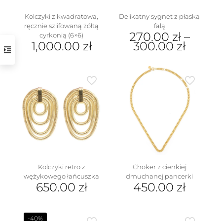
produktu
Kolczyki z kwadratową,
Delikatny sygnet z płaską
ręcznie szlifowaną żółtą
falą
270.00
zł
–
cyrkonią (6×6)
1,000.00
zł
300.00
zł
Ten
produkt
ma
wiele
wariantów.
Opcje
można
wybrać
na
stronie
produktu
Kolczyki retro z
Choker z cienkiej
wężykowego łańcuszka
dmuchanej pancerki
650.00
zł
450.00
zł
-40%