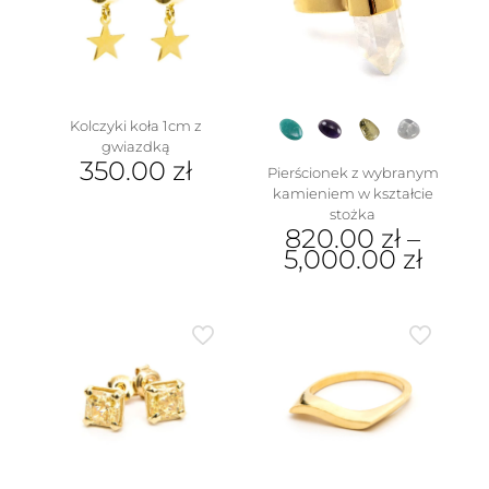
stronie
można
produktu
wybrać
na
stronie
produktu
Kolczyki koła 1cm z
gwiazdką
350.00
zł
Pierścionek z wybranym
kamieniem w kształcie
stożka
820.00
zł
–
5,000.00
zł
Ten
produkt
ma
wiele
wariantów.
Opcje
można
wybrać
na
stronie