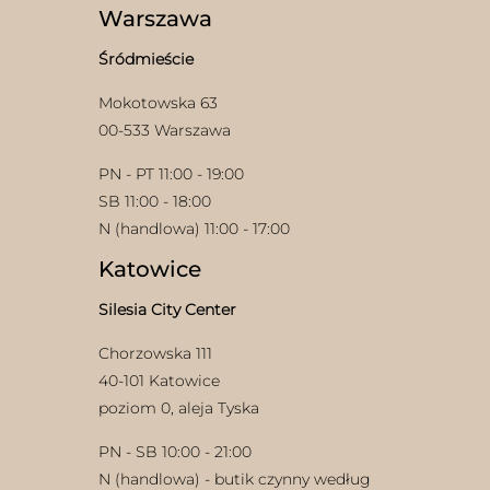
wybrać
Warszawa
na
stronie
Śródmieście
produktu
Mokotowska 63
00-533 Warszawa
PN - PT 11:00 - 19:00
w
SB 11:00 - 18:00
N (handlowa) 11:00 - 17:00
Katowice
Silesia City Center
Chorzowska 111
40-101 Katowice
poziom 0, aleja Tyska
PN - SB 10:00 - 21:00
N (handlowa) - butik czynny według