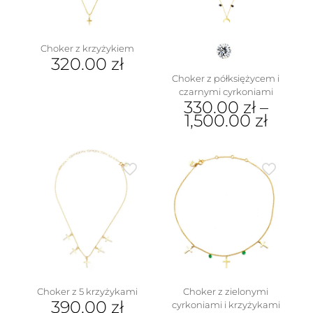
Choker z krzyżykiem
320.00
zł
Choker z półksiężycem i
czarnymi cyrkoniami
330.00
zł
–
1,500.00
zł
Ten
produkt
ma
wiele
wariantów.
Opcje
można
wybrać
na
stronie
produktu
Choker z 5 krzyżykami
Choker z zielonymi
390.00
zł
cyrkoniami i krzyżykami