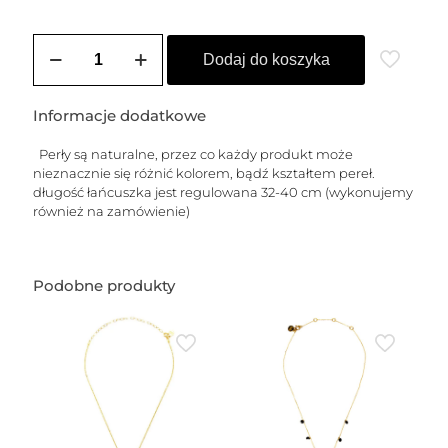
ilość
Choker
Dodaj do koszyka
z
pereł
naturalnych
Informacje dodatkowe
Perły są naturalne, przez co każdy produkt może
nieznacznie się różnić kolorem, bądź kształtem pereł.
długość łańcuszka jest regulowana 32-40 cm (wykonujemy
również na zamówienie)
Podobne produkty