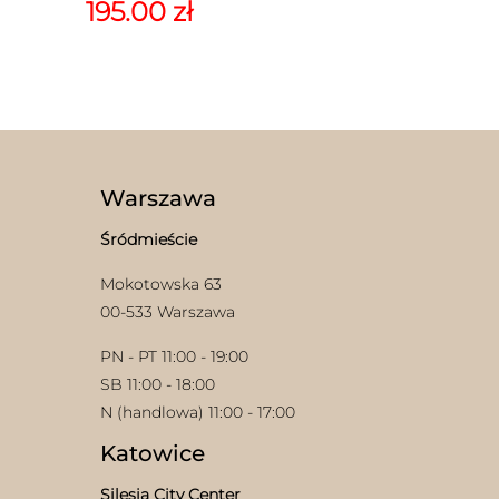
cena
Aktualna
195.00
zł
wynosiła:
cena
390.00 zł.
wynosi:
195.00 zł.
Warszawa
Śródmieście
Mokotowska 63
00-533 Warszawa
PN - PT 11:00 - 19:00
SB 11:00 - 18:00
N (handlowa) 11:00 - 17:00
Katowice
Silesia City Center