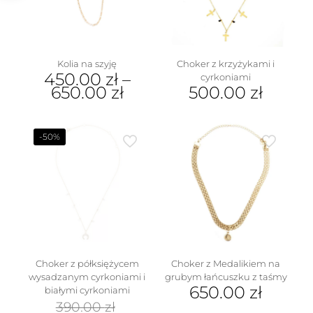
Kolia na szyję
Choker z krzyżykami i
450.00
zł
–
cyrkoniami
650.00
zł
500.00
zł
Ten
produkt
ma
-50%
wiele
wariantów.
Opcje
można
wybrać
na
stronie
produktu
Choker z półksiężycem
Choker z Medalikiem na
wysadzanym cyrkoniami i
grubym łańcuszku z taśmy
650.00
zł
białymi cyrkoniami
Pierwotna
390.00
zł