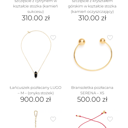
szczęście z cytrynem w
szczęście z kryształem
kształcie stożka (kamień
górskim w kształcie stożka
sukcesu)
(kamień oczyszczający)
310.00
zł
310.00
zł
Ten
Ten
produkt
produkt
ma
ma
wiele
wiele
wariantów.
wariantów.
Opcje
Opcje
można
można
wybrać
wybrać
na
na
stronie
stronie
produktu
produktu
Łańcuszek pozłacany LUGO
Bransoletka pozłacana
– M – (onyks stożek)
SERENA – XS
900.00
zł
500.00
zł
Ten
produkt
ma
wiele