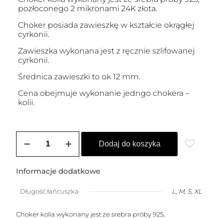
pozłoconego 2 mikronami 24K złota.
Choker posiada zawieszkę w kształcie okrągłej
cyrkonii.
Zawieszka wykonana jest z ręcznie szlifowanej
cyrkonii.
Średnica zawieszki to ok 12 mm.
Cena obejmuje wykonanie jedngo chokera –
kolii.
ilość
Choker
Dodaj do koszyka
/
kolia
pozłacana
Informacje dodatkowe
KORNELIA
BRILLIANT
Długość łańcuszka
L, M, S, XL
(12
mm)
Choker kolia wykonany jest ze srebra próby 925,