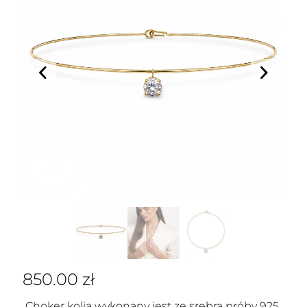
850.00
zł
Choker kolia wykonany jest ze srebra próby 925,