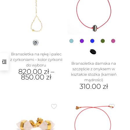
wariantów.
Opcje
można
wybrać
na
stronie
produktu
Bransoletka na rękę i palec
z cyrkoniami – kolor cyrkonii
Bransoletka damska na
do wyboru
szczęście z onyksem w
820.00
zł
–
kształcie stożka (kamień
850.00
zł
mądrości)
Ten
310.00
zł
produkt
Ten
ma
produkt
wiele
ma
wariantów.
wiele
Opcje
wariantów.
można
Opcje
wybrać
można
na