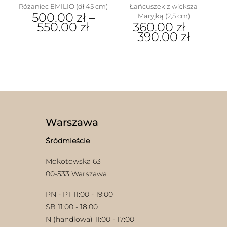
Różaniec EMILIO (dł 45 cm)
Łańcuszek z większą
500.00
zł
–
Maryjką (2,5 cm)
550.00
zł
360.00
zł
–
390.00
zł
Ten
produkt
Ten
ma
produkt
wiele
ma
wariantów.
wiele
Opcje
wariantów.
w
można
Opcje
wybrać
można
na
wybrać
Warszawa
stronie
na
produktu
stronie
Śródmieście
produktu
Mokotowska 63
00-533 Warszawa
PN - PT 11:00 - 19:00
SB 11:00 - 18:00
N (handlowa) 11:00 - 17:00