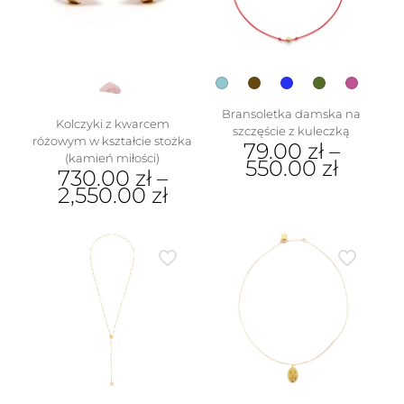
wybrać
stronie
na
produktu
stronie
produktu
Bransoletka damska na
Kolczyki z kwarcem
szczęście z kuleczką
różowym w kształcie stożka
79.00
zł
–
(kamień miłości)
550.00
zł
730.00
zł
–
2,550.00
zł
Ten
produkt
Ten
ma
produkt
wiele
ma
wariantów.
wiele
Opcje
wariantów.
można
Opcje
wybrać
można
na
wybrać
stronie
na
produktu
stronie
produktu